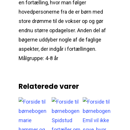
Bøger
en fortælling, hvor man følger
hovedpersonerne fra de er børn med
Aktivitetsmate
store drømme til de vokser op og gør
endnu større opdagelser. Anden del af
bøgerne uddyber nogle af de faglige
Forfattermød
Aktiviteter til Verdens s
aspekter, der indgår i fortællingen.
Andre farvelægningst
Kontakt
Målgruppe: 4-8 år
Kontakt
Følg os:
Relaterede varer
Om forlaget
Presse