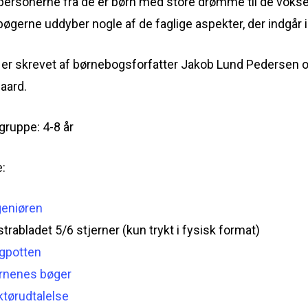
ersonerne fra de er børn med store drømme til de vokse
 bøgerne uddyber nogle af de faglige aspekter, der indgår i
 er skrevet af børnebogsforfatter Jakob Lund Pedersen og i
aard.
gruppe: 4-8 år
:
geniøren
trabladet 5/6 stjerner (kun trykt i fysisk format)
gpotten
rnenes bøger
ktørudtalelse