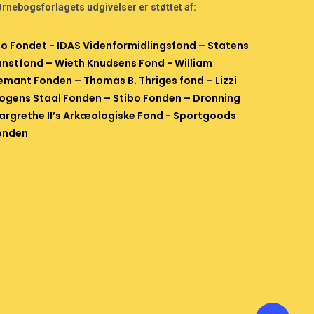
rnebogsforlagets udgivelser er støttet af:
eo Fondet
-
IDAS Videnformidlingsfond
–
Statens
unstfond
– Wieth Knudsens Fond -
William
emant Fonden
–
Thomas B. Thriges fond
–
Lizzi
ogens Staal Fonden
–
Stibo Fonden
–
Dronning
argrethe II’s Arkæologiske Fond
- Sportgoods
onden