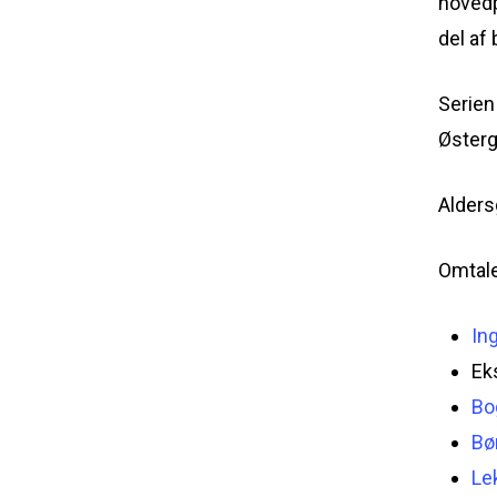
hovedp
del af
Serien
Østerg
Alders
Omtale
In
Eks
Bo
Bø
Le