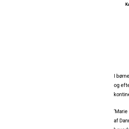
K
I børn
og eft
kontin
‘Marie
af Dan