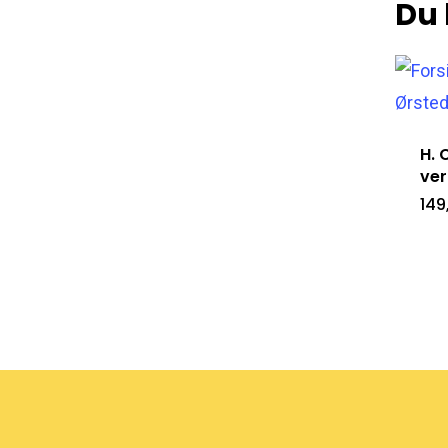
Du 
H. 
ve
149