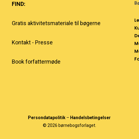
FIND:
Bø
L
Gratis aktivitetsmateriale til bøgerne
K
D
Kontakt
-
Presse
M
M
F
Book forfattermøde
Persondatapolitik
–
Handelsbetingelser
© 2026 børnebogsforlaget.