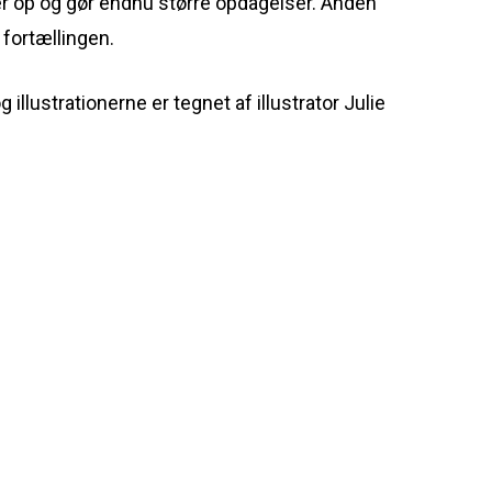
r op og gør endnu større opdagelser. Anden
 fortællingen.
llustrationerne er tegnet af illustrator Julie
Følg os: