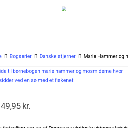
e
Bogserier
Danske stjerner
Marie Hammer og 
149,95
kr.
n fortælling om en af Danmarks vigtigste videnskabskvi