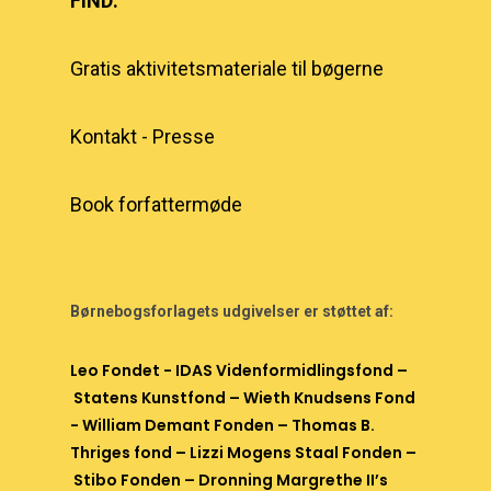
FIND:
Gratis aktivitetsmateriale til bøgerne
Kontakt
-
Presse
Book forfattermøde
Børnebogsforlagets udgivelser er støttet af:
Leo Fondet
-
IDAS Videnformidlingsfond
–
Statens Kunstfond
– Wieth Knudsens Fond
-
William Demant Fonden
–
Thomas B.
Thriges fond
–
Lizzi Mogens Staal Fonden
–
Stibo Fonden
–
Dronning Margrethe II’s