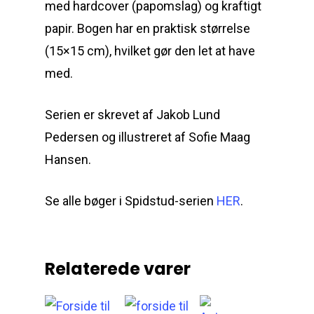
med hardcover (papomslag) og kraftigt
Aktivitetsmate
papir. Bogen har en praktisk størrelse
(15×15 cm), hvilket gør den let at have
med.
Forfattermød
Aktiviteter til Verdens s
Serien er skrevet af Jakob Lund
Andre farvelægningst
Kontakt
Pedersen og illustreret af Sofie Maag
Kontakt
Hansen.
Følg os:
Om forlaget
Se alle bøger i Spidstud-serien
HER
.
Presse
Relaterede varer